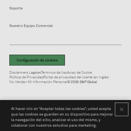
Soporte
Nuestro Equipo Comercial
Configuración de cookies
Disclaimers Legales
Términos de Uso
Aviso de Cookie
Política de Privacidad
Portal de privacidad del cliente (en inglés)
No Vendan Mi Información Personal
© 2026 S&P Global
Al hacer clic en “Aceptar todas las cookies”, usted acepta
que las cookies se guarden en su dispositivo para mejorar
la navegación del sitio, analizar el uso del mismo, y
colaborar con nuestros estudios para marketing.