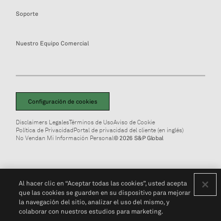
Soporte
Nuestro Equipo Comercial
Configuración de cookies
Disclaimers Legales
Términos de Uso
Aviso de Cookie
Política de Privacidad
Portal de privacidad del cliente (en inglés)
No Vendan Mi Información Personal
© 2026 S&P Global
Al hacer clic en “Aceptar todas las cookies”, usted acepta
que las cookies se guarden en su dispositivo para mejorar
la navegación del sitio, analizar el uso del mismo, y
colaborar con nuestros estudios para marketing.