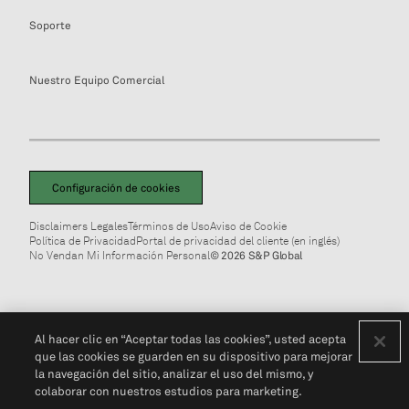
Soporte
Nuestro Equipo Comercial
Configuración de cookies
Disclaimers Legales
Términos de Uso
Aviso de Cookie
Política de Privacidad
Portal de privacidad del cliente (en inglés)
No Vendan Mi Información Personal
© 2026 S&P Global
Al hacer clic en “Aceptar todas las cookies”, usted acepta
que las cookies se guarden en su dispositivo para mejorar
la navegación del sitio, analizar el uso del mismo, y
colaborar con nuestros estudios para marketing.