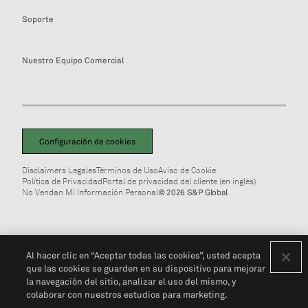
Soporte
Nuestro Equipo Comercial
Configuración de cookies
Disclaimers Legales
Términos de Uso
Aviso de Cookie
Política de Privacidad
Portal de privacidad del cliente (en inglés)
No Vendan Mi Información Personal
© 2026 S&P Global
Al hacer clic en “Aceptar todas las cookies”, usted acepta
que las cookies se guarden en su dispositivo para mejorar
la navegación del sitio, analizar el uso del mismo, y
colaborar con nuestros estudios para marketing.