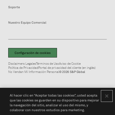
Soporte
Nuestro Equipo Comercial
Configuración de cookies
Disclaimers Legales
Términos de Uso
Aviso de Cookie
Política de Privacidad
Portal de privacidad del cliente (en inglés)
No Vendan Mi Información Personal
© 2026 S&P Global
Al hacer clic en “Aceptar todas las cookies”, usted acepta
que las cookies se guarden en su dispositivo para mejorar
la navegación del sitio, analizar el uso del mismo, y
colaborar con nuestros estudios para marketing.