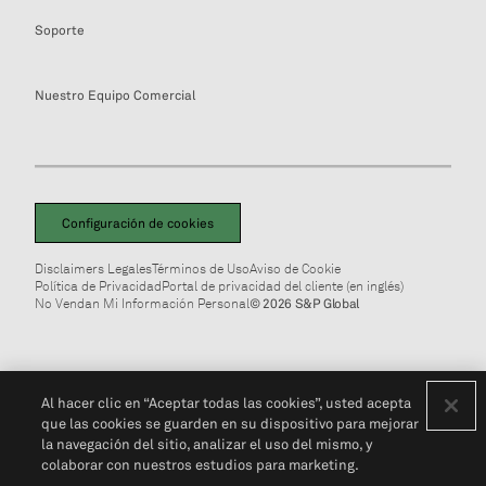
Soporte
Nuestro Equipo Comercial
Configuración de cookies
Disclaimers Legales
Términos de Uso
Aviso de Cookie
Política de Privacidad
Portal de privacidad del cliente (en inglés)
No Vendan Mi Información Personal
© 2026 S&P Global
Al hacer clic en “Aceptar todas las cookies”, usted acepta
que las cookies se guarden en su dispositivo para mejorar
la navegación del sitio, analizar el uso del mismo, y
colaborar con nuestros estudios para marketing.