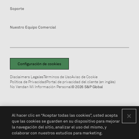
Soporte
Nuestro Equipo Comercial
Configuración de cookies
Disclaimers Legales
Términos de Uso
Aviso de Cookie
Política de Privacidad
Portal de privacidad del cliente (en inglés)
No Vendan Mi Información Personal
© 2026 S&P Global
Al hacer clic en “Aceptar todas las cookies”, usted acepta
que las cookies se guarden en su dispositivo para mejorar
la navegación del sitio, analizar el uso del mismo, y
colaborar con nuestros estudios para marketing.