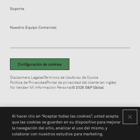
Soporte
Nuestro Equipo Comercial
Configuración de cookies
Disclaimers Legales
Términos de Uso
Aviso de Cookie
Política de Privacidad
Portal de privacidad del cliente (en inglés)
No Vendan Mi Información Personal
© 2026 S&P Global
Al hacer clic en “Aceptar todas las cookies”, usted acepta
que las cookies se guarden en su dispositivo para mejorar
la navegación del sitio, analizar el uso del mismo, y
colaborar con nuestros estudios para marketing.