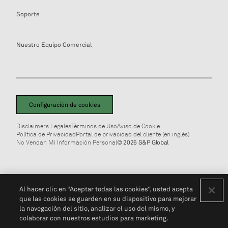
Soporte
Nuestro Equipo Comercial
Configuración de cookies
Disclaimers Legales
Términos de Uso
Aviso de Cookie
Política de Privacidad
Portal de privacidad del cliente (en inglés)
No Vendan Mi Información Personal
© 2026 S&P Global
Al hacer clic en “Aceptar todas las cookies”, usted acepta
que las cookies se guarden en su dispositivo para mejorar
la navegación del sitio, analizar el uso del mismo, y
colaborar con nuestros estudios para marketing.