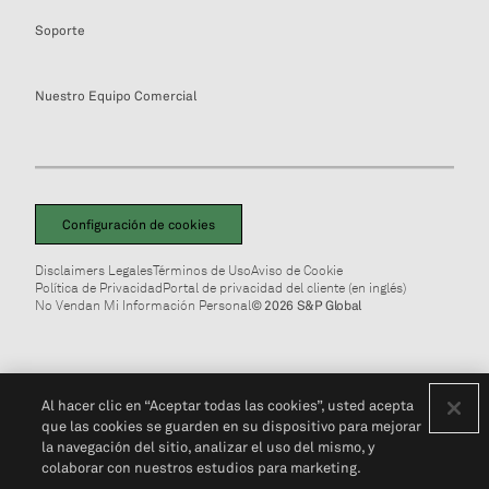
Soporte
Nuestro Equipo Comercial
Configuración de cookies
Disclaimers Legales
Términos de Uso
Aviso de Cookie
Política de Privacidad
Portal de privacidad del cliente (en inglés)
No Vendan Mi Información Personal
© 2026 S&P Global
Al hacer clic en “Aceptar todas las cookies”, usted acepta
que las cookies se guarden en su dispositivo para mejorar
la navegación del sitio, analizar el uso del mismo, y
colaborar con nuestros estudios para marketing.