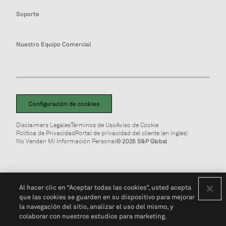
Soporte
Nuestro Equipo Comercial
Configuración de cookies
Disclaimers Legales
Términos de Uso
Aviso de Cookie
Política de Privacidad
Portal de privacidad del cliente (en inglés)
No Vendan Mi Información Personal
© 2026 S&P Global
Al hacer clic en “Aceptar todas las cookies”, usted acepta
que las cookies se guarden en su dispositivo para mejorar
la navegación del sitio, analizar el uso del mismo, y
colaborar con nuestros estudios para marketing.