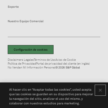
Soporte
Nuestro Equipo Comercial
Configuración de cookies
Disclaimers Legales
Términos de Uso
Aviso de Cookie
Política de Privacidad
Portal de privacidad del cliente (en inglés)
No Vendan Mi Información Personal
© 2026 S&P Global
Al hacer clic en “Aceptar todas las cookies”, usted acepta
que las cookies se guarden en su dispositivo para mejorar
la navegación del sitio, analizar el uso del mismo, y
colaborar con nuestros estudios para marketing.