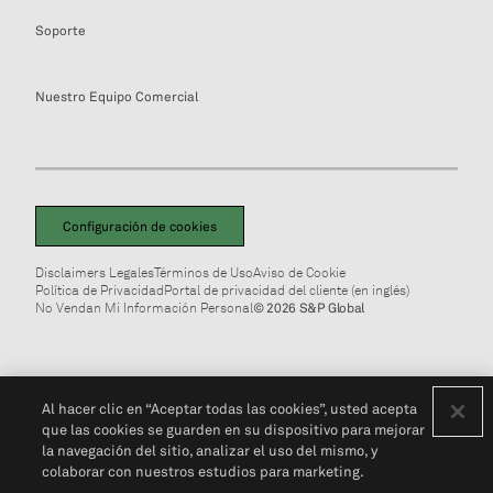
Soporte
Nuestro Equipo Comercial
Configuración de cookies
Disclaimers Legales
Términos de Uso
Aviso de Cookie
Política de Privacidad
Portal de privacidad del cliente (en inglés)
No Vendan Mi Información Personal
© 2026 S&P Global
Al hacer clic en “Aceptar todas las cookies”, usted acepta
que las cookies se guarden en su dispositivo para mejorar
la navegación del sitio, analizar el uso del mismo, y
colaborar con nuestros estudios para marketing.