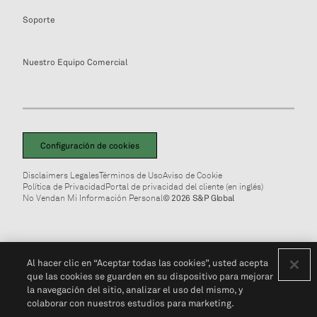
Soporte
Nuestro Equipo Comercial
Configuración de cookies
Disclaimers Legales
Términos de Uso
Aviso de Cookie
Política de Privacidad
Portal de privacidad del cliente (en inglés)
No Vendan Mi Información Personal
© 2026 S&P Global
Al hacer clic en “Aceptar todas las cookies”, usted acepta
que las cookies se guarden en su dispositivo para mejorar
la navegación del sitio, analizar el uso del mismo, y
colaborar con nuestros estudios para marketing.