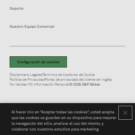
Soporte
Nuestro Equipo Comercial
Configuración de cookies
Disclaimers Legales
Términos de Uso
Aviso de Cookie
Política de Privacidad
Portal de privacidad del cliente (en inglés)
No Vendan Mi Información Personal
© 2026 S&P Global
Al hacer clic en “Aceptar todas las cookies”, usted acepta
que las cookies se guarden en su dispositivo para mejorar
la navegación del sitio, analizar el uso del mismo, y
colaborar con nuestros estudios para marketing.