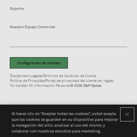
Soporte
Nuestro Equipo Comercial
Configuración de cookies
Disclaimers Legales
Términos de Uso
Aviso de Cookie
Política de Privacidad
Portal de privacidad del cliente (en inglés)
No Vendan Mi Información Personal
© 2026 S&P Global
Al hacer clic en “Aceptar todas las cookies”, usted acepta
que las cookies se guarden en su dispositivo para mejorar
la navegación del sitio, analizar el uso del mismo, y
colaborar con nuestros estudios para marketing.