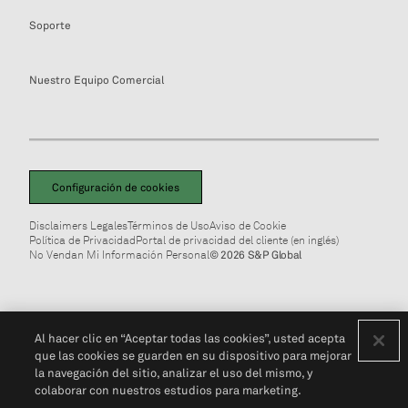
Soporte
Nuestro Equipo Comercial
Configuración de cookies
Disclaimers Legales
Términos de Uso
Aviso de Cookie
Política de Privacidad
Portal de privacidad del cliente (en inglés)
No Vendan Mi Información Personal
© 2026 S&P Global
Al hacer clic en “Aceptar todas las cookies”, usted acepta
que las cookies se guarden en su dispositivo para mejorar
la navegación del sitio, analizar el uso del mismo, y
colaborar con nuestros estudios para marketing.