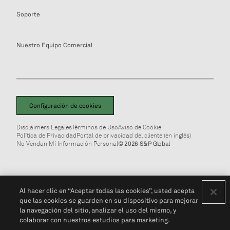
Soporte
Nuestro Equipo Comercial
Configuración de cookies
Disclaimers Legales
Términos de Uso
Aviso de Cookie
Política de Privacidad
Portal de privacidad del cliente (en inglés)
No Vendan Mi Información Personal
© 2026 S&P Global
Al hacer clic en “Aceptar todas las cookies”, usted acepta
que las cookies se guarden en su dispositivo para mejorar
la navegación del sitio, analizar el uso del mismo, y
colaborar con nuestros estudios para marketing.