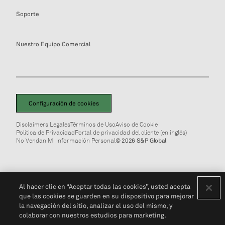
Soporte
Nuestro Equipo Comercial
Configuración de cookies
Disclaimers Legales
Términos de Uso
Aviso de Cookie
Política de Privacidad
Portal de privacidad del cliente (en inglés)
No Vendan Mi Información Personal
© 2026 S&P Global
Al hacer clic en “Aceptar todas las cookies”, usted acepta
que las cookies se guarden en su dispositivo para mejorar
la navegación del sitio, analizar el uso del mismo, y
colaborar con nuestros estudios para marketing.