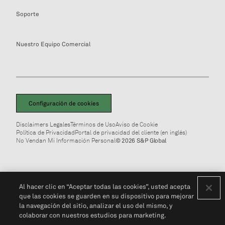
Soporte
Nuestro Equipo Comercial
Configuración de cookies
Disclaimers Legales
Términos de Uso
Aviso de Cookie
Política de Privacidad
Portal de privacidad del cliente (en inglés)
No Vendan Mi Información Personal
© 2026 S&P Global
Al hacer clic en “Aceptar todas las cookies”, usted acepta
que las cookies se guarden en su dispositivo para mejorar
la navegación del sitio, analizar el uso del mismo, y
colaborar con nuestros estudios para marketing.