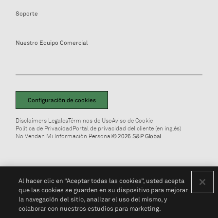
Soporte
Nuestro Equipo Comercial
Configuración de cookies
Disclaimers Legales
Términos de Uso
Aviso de Cookie
Política de Privacidad
Portal de privacidad del cliente (en inglés)
No Vendan Mi Información Personal
© 2026 S&P Global
Al hacer clic en “Aceptar todas las cookies”, usted acepta
que las cookies se guarden en su dispositivo para mejorar
la navegación del sitio, analizar el uso del mismo, y
colaborar con nuestros estudios para marketing.