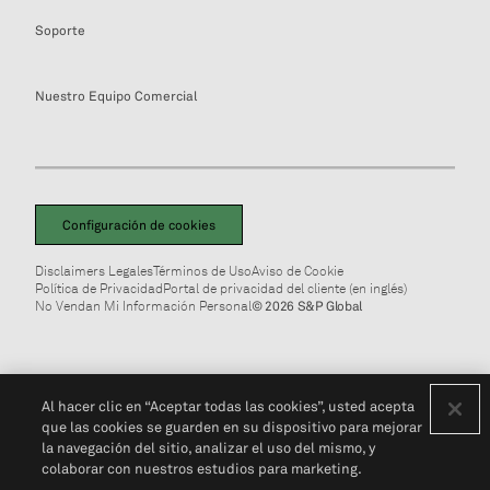
Soporte
Nuestro Equipo Comercial
Configuración de cookies
Disclaimers Legales
Términos de Uso
Aviso de Cookie
Política de Privacidad
Portal de privacidad del cliente (en inglés)
No Vendan Mi Información Personal
© 2026 S&P Global
Al hacer clic en “Aceptar todas las cookies”, usted acepta
que las cookies se guarden en su dispositivo para mejorar
la navegación del sitio, analizar el uso del mismo, y
colaborar con nuestros estudios para marketing.