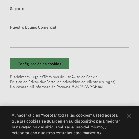
Soporte
Nuestro Equipo Comercial
Configuración de cookies
Disclaimers Legales
Términos de Uso
Aviso de Cookie
Política de Privacidad
Portal de privacidad del cliente (en inglés)
No Vendan Mi Información Personal
© 2026 S&P Global
Al hacer clic en “Aceptar todas las cookies”, usted acepta
que las cookies se guarden en su dispositivo para mejorar
la navegación del sitio, analizar el uso del mismo, y
colaborar con nuestros estudios para marketing.