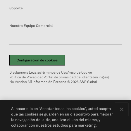
Soporte
Nuestro Equipo Comercial
Configuración de cookies
Disclaimers Legales
Términos de Uso
Aviso de Cookie
Política de Privacidad
Portal de privacidad del cliente (en inglés)
No Vendan Mi Información Personal
© 2026 S&P Global
Al hacer clic en “Aceptar todas las cookies”, usted acepta
que las cookies se guarden en su dispositivo para mejorar
la navegación del sitio, analizar el uso del mismo, y
colaborar con nuestros estudios para marketing.