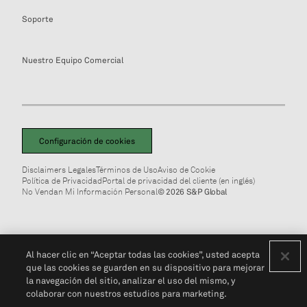
Soporte
Nuestro Equipo Comercial
Configuración de cookies
Disclaimers Legales
Términos de Uso
Aviso de Cookie
Política de Privacidad
Portal de privacidad del cliente (en inglés)
No Vendan Mi Información Personal
© 2026 S&P Global
Al hacer clic en “Aceptar todas las cookies”, usted acepta
que las cookies se guarden en su dispositivo para mejorar
la navegación del sitio, analizar el uso del mismo, y
colaborar con nuestros estudios para marketing.