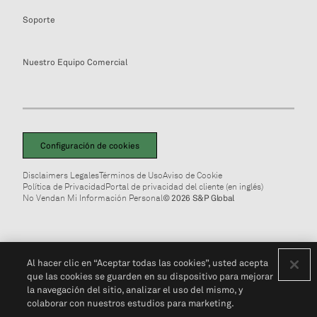
Soporte
Nuestro Equipo Comercial
Configuración de cookies
Disclaimers Legales
Términos de Uso
Aviso de Cookie
Política de Privacidad
Portal de privacidad del cliente (en inglés)
No Vendan Mi Información Personal
© 2026 S&P Global
Al hacer clic en “Aceptar todas las cookies”, usted acepta
que las cookies se guarden en su dispositivo para mejorar
la navegación del sitio, analizar el uso del mismo, y
colaborar con nuestros estudios para marketing.