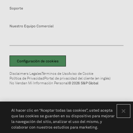
Soporte
Nuestro Equipo Comercial
Configuración de cookies
Disclaimers Legales
Términos de Uso
Aviso de Cookie
Política de Privacidad
Portal de privacidad del cliente (en inglés)
No Vendan Mi Información Personal
© 2026 S&P Global
Al hacer clic en “Aceptar todas las cookies”, usted acepta
que las cookies se guarden en su dispositivo para mejorar
la navegación del sitio, analizar el uso del mismo, y
colaborar con nuestros estudios para marketing.