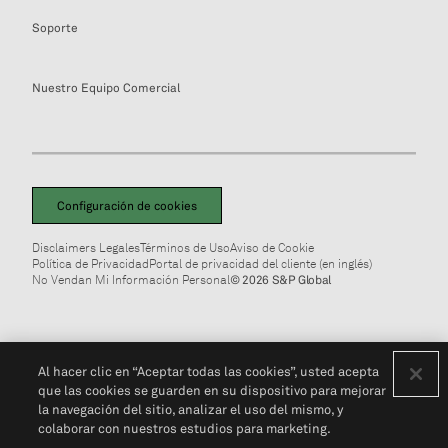
Soporte
Nuestro Equipo Comercial
Configuración de cookies
Disclaimers Legales
Términos de Uso
Aviso de Cookie
Política de Privacidad
Portal de privacidad del cliente (en inglés)
No Vendan Mi Información Personal
© 2026 S&P Global
Al hacer clic en “Aceptar todas las cookies”, usted acepta
que las cookies se guarden en su dispositivo para mejorar
la navegación del sitio, analizar el uso del mismo, y
colaborar con nuestros estudios para marketing.