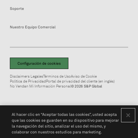
Soporte
Nuestro Equipo Comercial
Configuración de cookies
Disclaimers Legales
Términos de Uso
Aviso de Cookie
Política de Privacidad
Portal de privacidad del cliente (en inglés)
No Vendan Mi Información Personal
© 2026 S&P Global
Al hacer clic en “Aceptar todas las cookies”, usted acepta
que las cookies se guarden en su dispositivo para mejorar
la navegación del sitio, analizar el uso del mismo, y
colaborar con nuestros estudios para marketing.