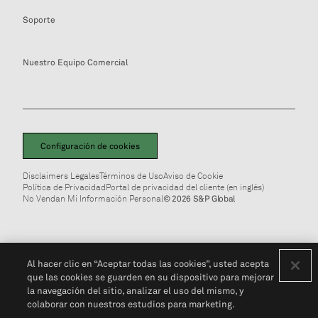
Soporte
Nuestro Equipo Comercial
Configuración de cookies
Disclaimers Legales
Términos de Uso
Aviso de Cookie
Política de Privacidad
Portal de privacidad del cliente (en inglés)
No Vendan Mi Información Personal
© 2026 S&P Global
Al hacer clic en “Aceptar todas las cookies”, usted acepta
que las cookies se guarden en su dispositivo para mejorar
la navegación del sitio, analizar el uso del mismo, y
colaborar con nuestros estudios para marketing.