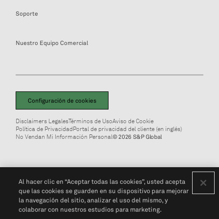
Soporte
Nuestro Equipo Comercial
Configuración de cookies
Disclaimers Legales
Términos de Uso
Aviso de Cookie
Política de Privacidad
Portal de privacidad del cliente (en inglés)
No Vendan Mi Información Personal
© 2026 S&P Global
Al hacer clic en “Aceptar todas las cookies”, usted acepta
que las cookies se guarden en su dispositivo para mejorar
la navegación del sitio, analizar el uso del mismo, y
colaborar con nuestros estudios para marketing.