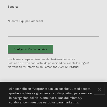
Soporte
Nuestro Equipo Comercial
Configuración de cookies
Disclaimers Legales
Términos de Uso
Aviso de Cookie
Política de Privacidad
Portal de privacidad del cliente (en inglés)
No Vendan Mi Información Personal
© 2026 S&P Global
Al hacer clic en “Aceptar todas las cookies”, usted acepta
que las cookies se guarden en su dispositivo para mejorar
la navegación del sitio, analizar el uso del mismo, y
colaborar con nuestros estudios para marketing.