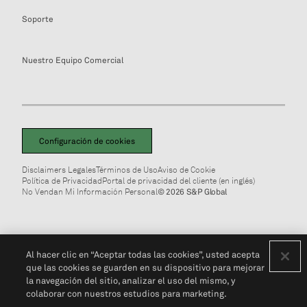
Soporte
Nuestro Equipo Comercial
Configuración de cookies
Disclaimers Legales
Términos de Uso
Aviso de Cookie
Política de Privacidad
Portal de privacidad del cliente (en inglés)
No Vendan Mi Información Personal
© 2026 S&P Global
Al hacer clic en “Aceptar todas las cookies”, usted acepta
que las cookies se guarden en su dispositivo para mejorar
la navegación del sitio, analizar el uso del mismo, y
colaborar con nuestros estudios para marketing.