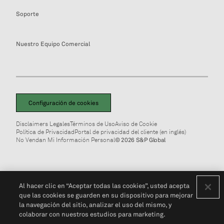
Soporte
Nuestro Equipo Comercial
Configuración de cookies
Disclaimers Legales
Términos de Uso
Aviso de Cookie
Política de Privacidad
Portal de privacidad del cliente (en inglés)
No Vendan Mi Información Personal
© 2026 S&P Global
Al hacer clic en “Aceptar todas las cookies”, usted acepta
que las cookies se guarden en su dispositivo para mejorar
la navegación del sitio, analizar el uso del mismo, y
colaborar con nuestros estudios para marketing.