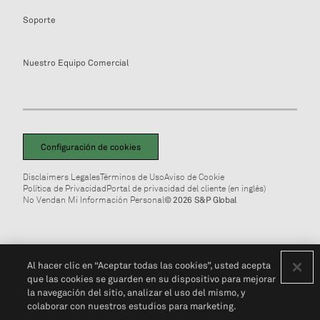
Soporte
Nuestro Equipo Comercial
Configuración de cookies
Disclaimers Legales
Términos de Uso
Aviso de Cookie
Política de Privacidad
Portal de privacidad del cliente (en inglés)
No Vendan Mi Información Personal
© 2026 S&P Global
Al hacer clic en “Aceptar todas las cookies”, usted acepta
que las cookies se guarden en su dispositivo para mejorar
la navegación del sitio, analizar el uso del mismo, y
colaborar con nuestros estudios para marketing.