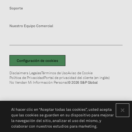
Soporte
Nuestro Equipo Comercial
Configuración de cookies
Disclaimers Legales
Términos de Uso
Aviso de Cookie
Política de Privacidad
Portal de privacidad del cliente (en inglés)
No Vendan Mi Información Personal
© 2026 S&P Global
Al hacer clic en “Aceptar todas las cookies”, usted acepta
que las cookies se guarden en su dispositivo para mejorar
la navegación del sitio, analizar el uso del mismo, y
colaborar con nuestros estudios para marketing.