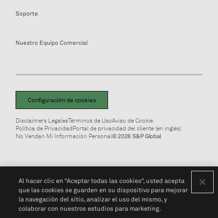
Soporte
Nuestro Equipo Comercial
Configuración de cookies
Disclaimers Legales
Términos de Uso
Aviso de Cookie
Política de Privacidad
Portal de privacidad del cliente (en inglés)
No Vendan Mi Información Personal
© 2026 S&P Global
Al hacer clic en “Aceptar todas las cookies”, usted acepta
que las cookies se guarden en su dispositivo para mejorar
la navegación del sitio, analizar el uso del mismo, y
colaborar con nuestros estudios para marketing.