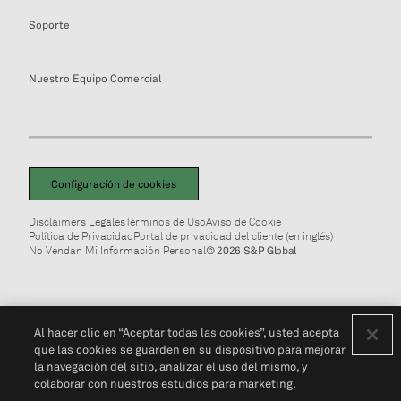
Soporte
Nuestro Equipo Comercial
Configuración de cookies
Disclaimers Legales
Términos de Uso
Aviso de Cookie
Política de Privacidad
Portal de privacidad del cliente (en inglés)
No Vendan Mi Información Personal
© 2026 S&P Global
Al hacer clic en “Aceptar todas las cookies”, usted acepta
que las cookies se guarden en su dispositivo para mejorar
la navegación del sitio, analizar el uso del mismo, y
colaborar con nuestros estudios para marketing.