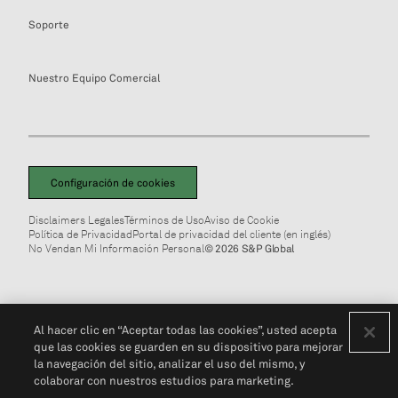
Soporte
Nuestro Equipo Comercial
Configuración de cookies
Disclaimers Legales
Términos de Uso
Aviso de Cookie
Política de Privacidad
Portal de privacidad del cliente (en inglés)
No Vendan Mi Información Personal
© 2026 S&P Global
Al hacer clic en “Aceptar todas las cookies”, usted acepta
que las cookies se guarden en su dispositivo para mejorar
la navegación del sitio, analizar el uso del mismo, y
colaborar con nuestros estudios para marketing.