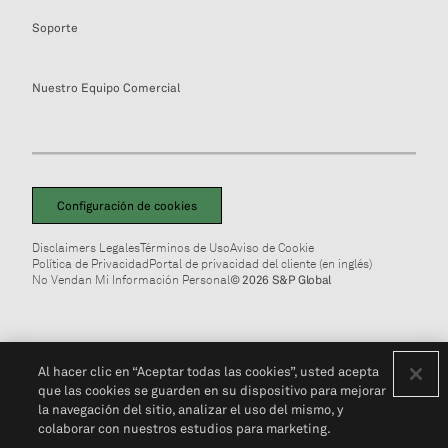
Soporte
Nuestro Equipo Comercial
Configuración de cookies
Disclaimers Legales
Términos de Uso
Aviso de Cookie
Política de Privacidad
Portal de privacidad del cliente (en inglés)
No Vendan Mi Información Personal
© 2026 S&P Global
Al hacer clic en “Aceptar todas las cookies”, usted acepta
que las cookies se guarden en su dispositivo para mejorar
la navegación del sitio, analizar el uso del mismo, y
colaborar con nuestros estudios para marketing.