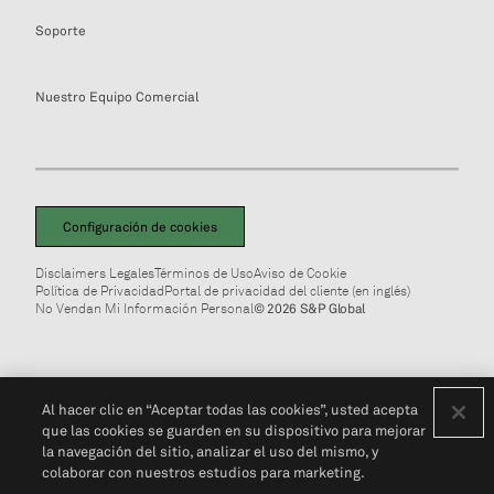
Soporte
Nuestro Equipo Comercial
Configuración de cookies
Disclaimers Legales
Términos de Uso
Aviso de Cookie
Política de Privacidad
Portal de privacidad del cliente (en inglés)
No Vendan Mi Información Personal
© 2026 S&P Global
Al hacer clic en “Aceptar todas las cookies”, usted acepta
que las cookies se guarden en su dispositivo para mejorar
la navegación del sitio, analizar el uso del mismo, y
colaborar con nuestros estudios para marketing.