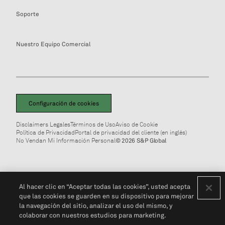
Soporte
Nuestro Equipo Comercial
Configuración de cookies
Disclaimers Legales
Términos de Uso
Aviso de Cookie
Política de Privacidad
Portal de privacidad del cliente (en inglés)
No Vendan Mi Información Personal
© 2026 S&P Global
Al hacer clic en “Aceptar todas las cookies”, usted acepta
que las cookies se guarden en su dispositivo para mejorar
la navegación del sitio, analizar el uso del mismo, y
colaborar con nuestros estudios para marketing.