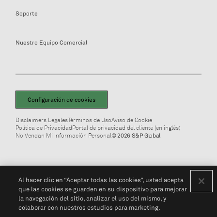
Soporte
Nuestro Equipo Comercial
Configuración de cookies
Disclaimers Legales
Términos de Uso
Aviso de Cookie
Política de Privacidad
Portal de privacidad del cliente (en inglés)
No Vendan Mi Información Personal
© 2026 S&P Global
Al hacer clic en “Aceptar todas las cookies”, usted acepta
que las cookies se guarden en su dispositivo para mejorar
la navegación del sitio, analizar el uso del mismo, y
colaborar con nuestros estudios para marketing.