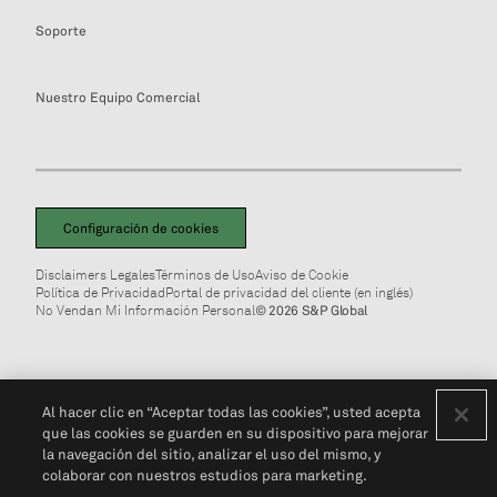
Soporte
Nuestro Equipo Comercial
Configuración de cookies
Disclaimers Legales
Términos de Uso
Aviso de Cookie
Política de Privacidad
Portal de privacidad del cliente (en inglés)
No Vendan Mi Información Personal
© 2026 S&P Global
Al hacer clic en “Aceptar todas las cookies”, usted acepta
que las cookies se guarden en su dispositivo para mejorar
la navegación del sitio, analizar el uso del mismo, y
colaborar con nuestros estudios para marketing.