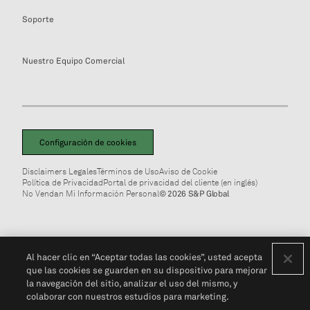
Soporte
Nuestro Equipo Comercial
Configuración de cookies
Disclaimers Legales
Términos de Uso
Aviso de Cookie
Política de Privacidad
Portal de privacidad del cliente (en inglés)
No Vendan Mi Información Personal
© 2026 S&P Global
Al hacer clic en “Aceptar todas las cookies”, usted acepta
que las cookies se guarden en su dispositivo para mejorar
la navegación del sitio, analizar el uso del mismo, y
colaborar con nuestros estudios para marketing.