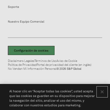
Soporte
Nuestro Equipo Comercial
Configuración de cookies
Disclaimers Legales
Términos de Uso
Aviso de Cookie
Política de Privacidad
Portal de privacidad del cliente (en inglés)
No Vendan Mi Información Personal
© 2026 S&P Global
Al hacer clic en “Aceptar todas las cookies”, usted acepta
que las cookies se guarden en su dispositivo para mejorar
la navegación del sitio, analizar el uso del mismo, y
colaborar con nuestros estudios para marketing.