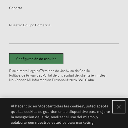
Soporte
Nuestro Equipo Comercial
Configuración de cookies
Disclaimers Legales
Términos de Uso
Aviso de Cookie
Política de Privacidad
Portal de privacidad del cliente (en inglés)
No Vendan Mi Información Personal
© 2026 S&P Global
Al hacer clic en “Aceptar todas las cookies”, usted acepta
que las cookies se guarden en su dispositivo para mejorar
la navegación del sitio, analizar el uso del mismo, y
colaborar con nuestros estudios para marketing.