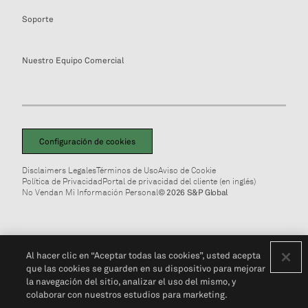
Soporte
Nuestro Equipo Comercial
Configuración de cookies
Disclaimers Legales
Términos de Uso
Aviso de Cookie
Política de Privacidad
Portal de privacidad del cliente (en inglés)
No Vendan Mi Información Personal
© 2026 S&P Global
Al hacer clic en “Aceptar todas las cookies”, usted acepta
que las cookies se guarden en su dispositivo para mejorar
la navegación del sitio, analizar el uso del mismo, y
colaborar con nuestros estudios para marketing.