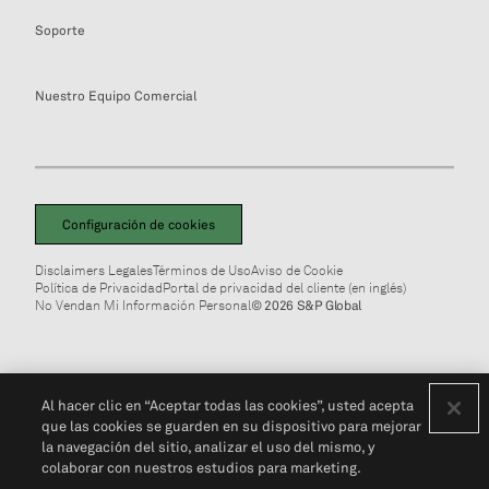
Soporte
Nuestro Equipo Comercial
Configuración de cookies
Disclaimers Legales
Términos de Uso
Aviso de Cookie
Política de Privacidad
Portal de privacidad del cliente (en inglés)
No Vendan Mi Información Personal
© 2026 S&P Global
Al hacer clic en “Aceptar todas las cookies”, usted acepta
que las cookies se guarden en su dispositivo para mejorar
la navegación del sitio, analizar el uso del mismo, y
colaborar con nuestros estudios para marketing.