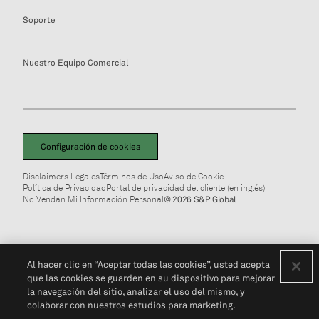
Soporte
Nuestro Equipo Comercial
Configuración de cookies
Disclaimers Legales
Términos de Uso
Aviso de Cookie
Política de Privacidad
Portal de privacidad del cliente (en inglés)
No Vendan Mi Información Personal
© 2026 S&P Global
Al hacer clic en “Aceptar todas las cookies”, usted acepta
que las cookies se guarden en su dispositivo para mejorar
la navegación del sitio, analizar el uso del mismo, y
colaborar con nuestros estudios para marketing.